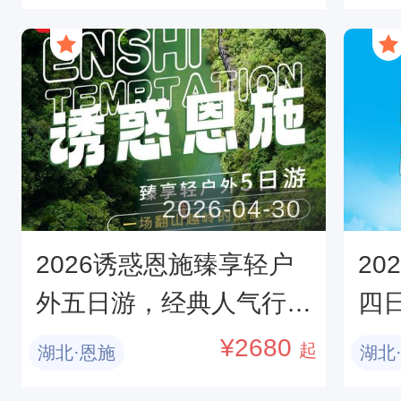
区
王
2026-04-30
2026诱惑恩施臻享轻户
20
外五日游，经典人气行
四
程，全面覆盖恩施网红景
典
¥
2680
起
湖北·恩施
湖北
点，一次尽兴。
境