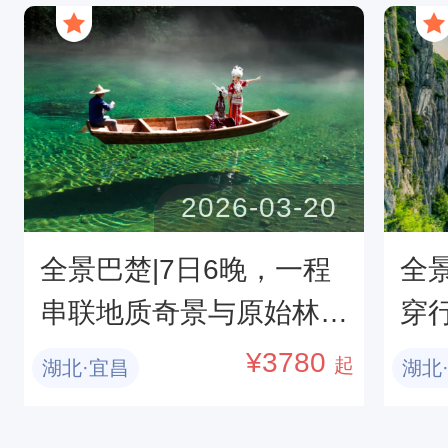
河
2026-03-20
全景巴楚|7日6晚，一程
全
串联地质奇景与原始林
穿
海，解锁荆楚山水的史诗
亿
¥
3780
起
湖北·宜昌
湖北
级漫游