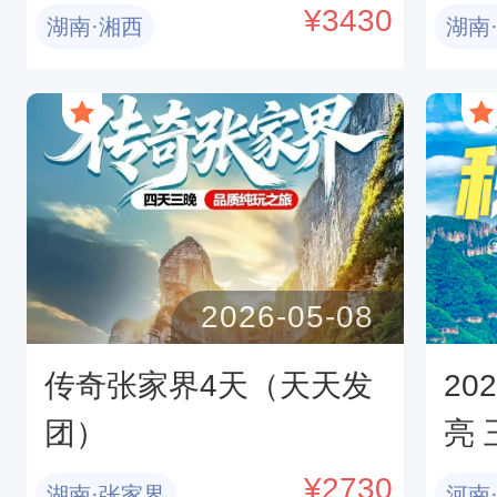
¥
3430
湖南·湘西
湖南
2026-05-08
传奇张家界4天（天天发
20
团）
亮 
抱犊
¥
2730
湖南·张家界
河南