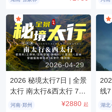
2026-04-29
2026 秘境太行7日 | 全景
20
太行 南太行&西太行 7日
线
行程
溪
¥
2880
起
河南·郑州
湖北