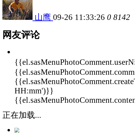
山鹰
09-26 11:33:26
0
8142
网友评论
{{el.sasMenuPhotoComment.userN
{{el.sasMenuPhotoComment.comm
{{el.sasMenuPhotoComment.create
HH:mm')}}
{{el.sasMenuPhotoComment.content 
正在加载...